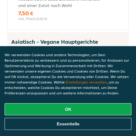
und einer Zutat nach Wahl
7,50 €
inkl. Pfand (0,00 €)
Asiatisch - Vegane Hauptgerichte
Wir verwenden Cookies und andere Technologien, um Dein
Benutzererlebnis zu verbessern und zu personalisieren, für Analysen zur
Optimierung und Werbung in Zusammenarbeit mit Dritten. Wir
Hausgemachtes Erdnuss-Curry
verwenden unsere eigenen Cookies und Cookies von Dritten. Wenn Du
(vegan)
auf OK klickst, akzeptierst Du die Verwendung aller Cookies. Wir setzen
mit cremiger Erdnuss-Curry-
immer notwendige Cookies. Wähle
Einstellungen verwalten
, um zu
Kokosmilchsauce, grünem Gemüse und
entscheiden, welche Cookies Du akzeptieren möchtest, um Deine
Präferenzen anzupassen und um weitere Informationen zu finden.
einer Zutat nach Wahl, dazu Reis
14,90 €
inkl. Pfand (0,00 €)
OK
Online Essen Bestellen
Essentielle
Hausgemachtes Rotes Curry